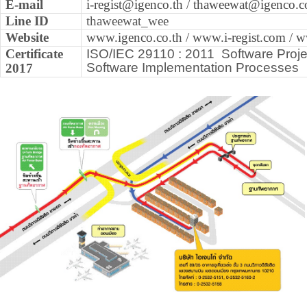
E-mail
i-regist@igenco.th
/
thaweewat@igenco.co
Line ID
thaweewat_wee
Website
www.igenco.co.th
/
www.i-regist.com
/
w
Certificate
ISO/IEC 29110 : 2011
Software Proj
Software Implementation Processes
2017