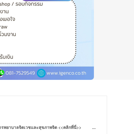
พยาบาลจิตเวชและสุขภาพจิต <<คลิกที่นี่>> ...