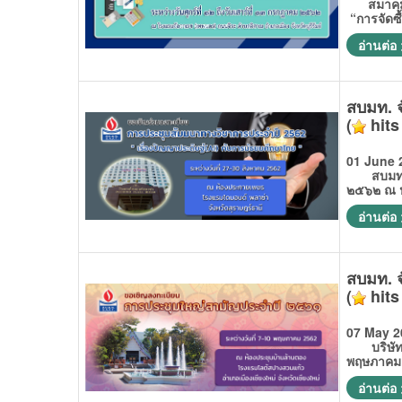
สมาคมนัก
“การจัดซื
อ่านต่อ
สบมท. 
(
hits
01 June 
สบมท. ใน
๒๕๖๒ ณ ห
อ่านต่อ
สบมท. 
(
hits
07 May 2
บริษัท ไ
พฤษภาคม 
อ่านต่อ