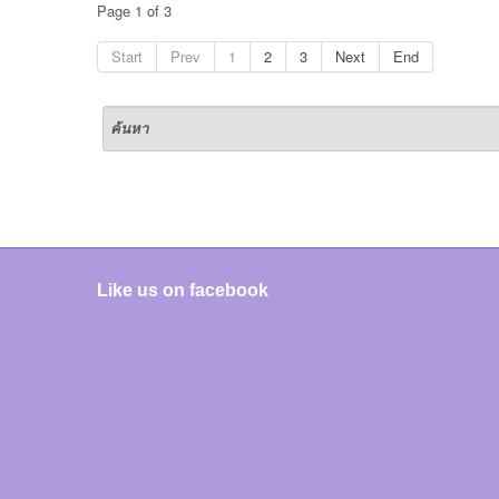
Page 1 of 3
Start
Prev
1
2
3
Next
End
Like us on facebook