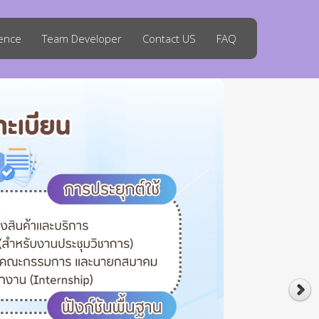
rence
Team Developer
Contact US
FAQ