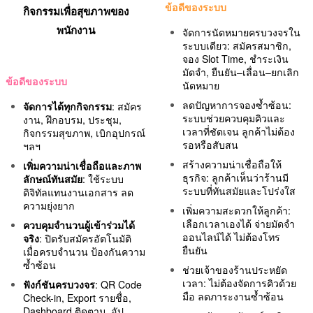
ข้อดีของระบบ
กิจกรรมเพื่อสุขภาพของ
พนักงาน
จัดการนัดหมายครบวงจรใน
ระบบเดียว: สมัครสมาชิก,
จอง Slot Time, ชำระเงิน
มัดจำ, ยืนยัน–เลื่อน–ยกเลิก
ข้อดีของระบบ
นัดหมาย
ลดปัญหาการจองซ้ำซ้อน:
จัดการได้ทุกกิจกรรม
: สมัคร
ระบบช่วยควบคุมคิวและ
งาน, ฝึกอบรม, ประชุม,
เวลาที่ชัดเจน ลูกค้าไม่ต้อง
กิจกรรมสุขภาพ, เบิกอุปกรณ์
รอหรือสับสน
ฯลฯ
สร้างความน่าเชื่อถือให้
เพิ่มความน่าเชื่อถือและภาพ
ธุรกิจ: ลูกค้าเห็นว่าร้านมี
ลักษณ์ทันสมัย
: ใช้ระบบ
ระบบที่ทันสมัยและโปร่งใส
ดิจิทัลแทนงานเอกสาร ลด
ความยุ่งยาก
เพิ่มความสะดวกให้ลูกค้า:
เลือกเวลาเองได้ จ่ายมัดจำ
ควบคุมจำนวนผู้เข้าร่วมได้
ออนไลน์ได้ ไม่ต้องโทร
จริง
: ปิดรับสมัครอัตโนมัติ
ยืนยัน
เมื่อครบจำนวน ป้องกันความ
ซ้ำซ้อน
ช่วยเจ้าของร้านประหยัด
เวลา: ไม่ต้องจัดการคิวด้วย
ฟังก์ชันครบวงจร
: QR Code
มือ ลดภาระงานซ้ำซ้อน
Check-in, Export รายชื่อ,
Dashboard ติดตาม, อัป