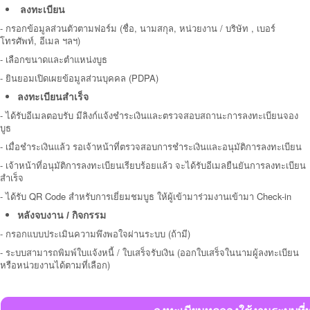
ลงทะเบียน
-
กรอกข้อมูลส่วนตัวตามฟอร์ม (ชื่อ, นามสกุล, หน่วยงาน / บริษัท , เบอร์
โทรศัพท์, อีเมล ฯลฯ)
- เลือกขนาดและตำแหน่งบูธ
-
ยินยอมเปิดเผยข้อมูลส่วนบุคคล (PDPA)
ลงทะเบียนสำเร็จ
-
ได้รับอีเมลตอบรับ มีลิงก์แจ้งชำระเงินและตรวจสอบสถานะการลงทะเบียนจอง
บูธ
- เมื่อชำระเงินแล้ว รอเจ้าหน้าที่ตรวจสอบการชำระเงินและอนุมัติการลงทะเบียน
- เจ้าหน้าที่อนุมัติการลงทะเบียนเรียบร้อยแล้ว จะได้รับอีเมลยืนยันการลงทะเบียน
สำเร็จ
- ได้รับ QR Code สำหรับการเยี่ยมชมบูธ ให้
ผู้เข้ามาร่วมงานเข้ามา
Check-in
หลังจบงาน / กิจกรรม
-
กรอกแบบประเมินความพึงพอใจผ่านระบบ (ถ้ามี)
- ระบบสามารถพิมพ์ใบแจ้งหนี้ / ใบเสร็จรับเงิน (ออกใบเสร็จในนามผู้ลงทะเบียน
หรือหน่วยงานได้ตามที่เลือก)