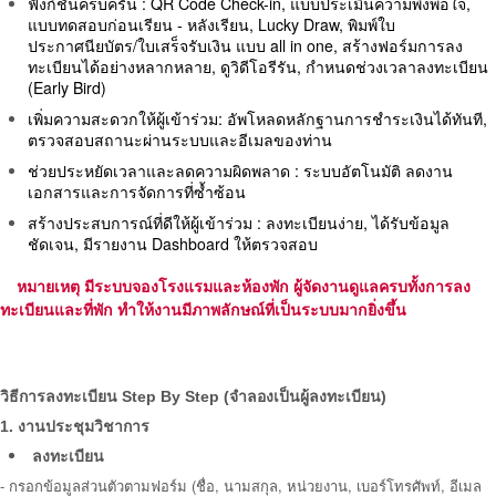
ฟังก์ชันครบครัน : QR Code Check-in, แบบประเมินความพึงพอใจ,
แบบทดสอบก่อนเรียน - หลังเรียน, Lucky Draw, พิมพ์ใบ
ประกาศนียบัตร/ใบเสร็จรับเงิน แบบ all in one, สร้างฟอร์มการลง
ทะเบียนได้อย่างหลากหลาย, ดูวิดีโอรีรัน, กำหนดช่วงเวลาลงทะเบียน
(Early Bird)
เพิ่มความสะดวกให้ผู้เข้าร่วม: อัพโหลดหลักฐานการชำระเงินได้ทันที,
ตรวจสอบสถานะผ่านระบบและอีเมลของท่าน
ช่วยประหยัดเวลาและลดความผิดพลาด : ระบบอัตโนมัติ ลดงาน
เอกสารและการจัดการที่ซ้ำซ้อน
สร้างประสบการณ์ที่ดีให้ผู้เข้าร่วม : ลงทะเบียนง่าย, ได้รับข้อมูล
ชัดเจน, มีรายงาน Dashboard ให้ตรวจสอบ
หมายเหตุ มีระบบจองโรงแรมและห้องพัก ผู้จัดงานดูแลครบทั้งการลง
ทะเบียนและที่พัก ทำให้งานมีภาพลักษณ์ที่เป็นระบบมากยิ่งขึ้น
วิธีการลงทะเบียน Step By
Step (จำลองเป็นผู้ลงทะเบียน)
1. งานประชุมวิชาการ
ลงทะเบียน
-
กรอกข้อมูลส่วนตัวตามฟอร์ม (ชื่อ, นามสกุล, หน่วยงาน, เบอร์โทรศัพท์, อีเมล