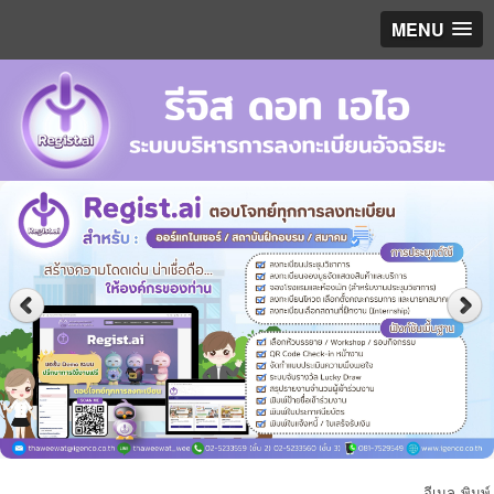
MENU
อีเมล
พิมพ์